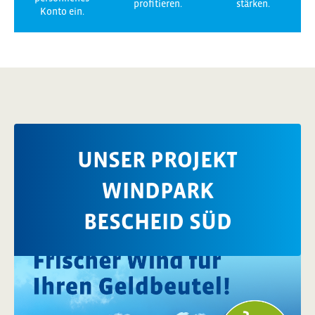
profitieren.
stärken.
Konto ein.
UNSER PROJEKT
WINDPARK
BESCHEID SÜD