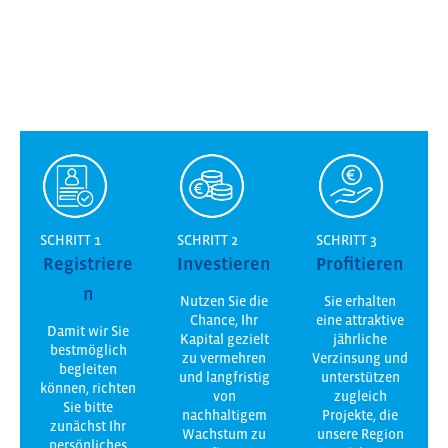
SCHRITT 1
SCHRITT 2
SCHRITT 3
Registriere
Investieren
Profitieren
n
Nutzen Sie die
Sie erhalten
Chance, Ihr
eine attraktive
Damit wir Sie
Kapital gezielt
jährliche
bestmöglich
zu vermehren
Verzinsung und
begleiten
und langfristig
unterstützen
können, richten
von
zugleich
Sie bitte
nachhaltigem
Projekte, die
zunächst Ihr
Wachstum zu
unsere Region
persönliches