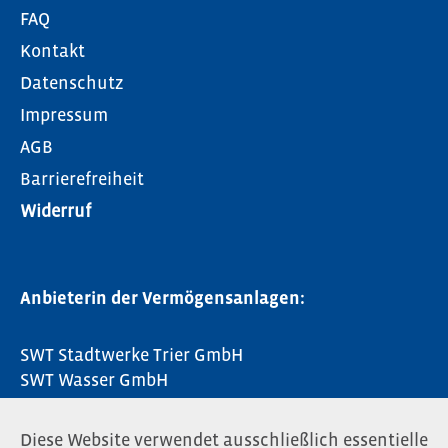
FAQ
Kontakt
Datenschutz
Impressum
AGB
Barrierefreiheit
Widerruf
Anbieterin der Vermögensanlagen:
SWT Stadtwerke Trier GmbH
SWT Wasser GmbH
Ostallee 7–13​
Diese Website verwendet ausschließlich essentielle
54290 Trier